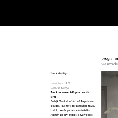
Runā skatītājs
ceturtdiena, 14.07
Gundega Laiviņa
Runā un saņem ielūgumu uz HN
izrādi!
Sadaļā "Runā skatītājs" arī šogad mūsu
skatītāji, kas nav specializējušies teātra
kritikā, rakstīs par festivāla izrādēm.
Aicinām arī Tevi publicēt savu viedokli!