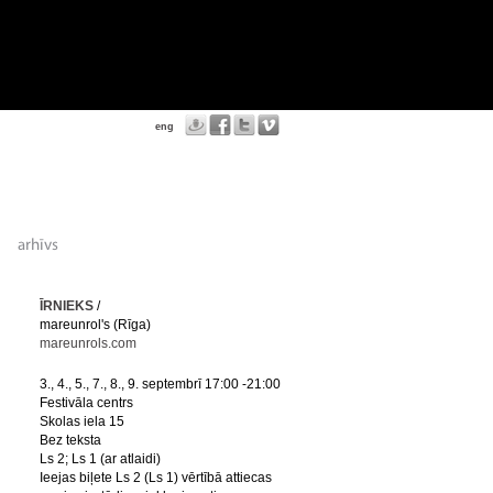
eng
ĪRNIEKS
/
mareunrol's (Rīga)
mareunrols.com
3., 4., 5., 7., 8., 9. septembrī 17:00 -21:00
Festivāla centrs
Skolas iela 15
Bez teksta
Ls 2; Ls 1 (ar atlaidi)
Ieejas biļete Ls 2 (Ls 1) vērtībā attiecas