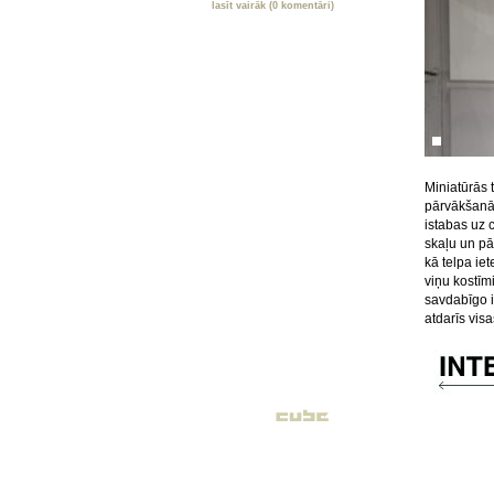
lasīt vairāk (0 komentāri)
Miniatūrās 
pārvākšanā
istabas uz c
skaļu un pā
kā telpa iet
viņu kostīmi
savdabīgo i
atdarīs visa