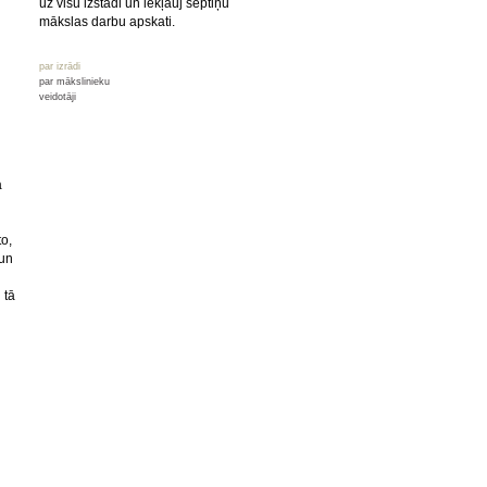
uz visu izstādi un iekļauj septiņu
mākslas darbu apskati.
par izrādi
par mākslinieku
veidotāji
a
to,
 un
 tā