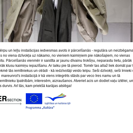
tērpu un leļļu instalācijas iedvesmas avots ir pārcelšanās - regulāra un neizbēgam
s no viena dzīvokļa uz nākamo, no vieniem kaimiņiem pie nākošajiem, no vienas
itu. Pārcelšanās vienmēr ir saistīta ar jaunu dīvainu trokšņu, neparastu lietu, pārāk
rāk klusu kaimiņu iepazīšanu. Ar laiku pie tā pierod. Tomēr tas allaž liek domāt par 
ekmē tās iemītniekus un otrādi - kā iedzīvotāji veido telpu. Seši dzīvokļi, seši īrnieki
 mareunrol's instalācijā ir kā viens integrēts stāsts par veco īres namu un tā
emītnieku īpatnībām, interesēm, aizraušanos. Atveriet acis un dodiet vaļu iztēlei, un
s durvis. Arī tās, kam priekšā karājas atslēga!