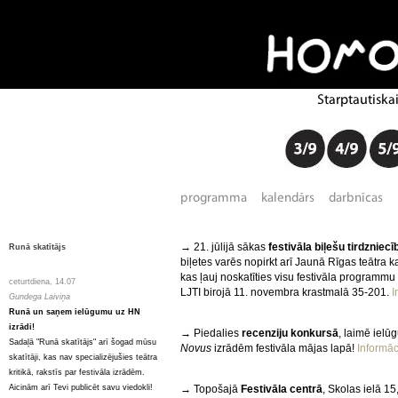
→
21. jūlijā sākas
festivāla biļešu tirdzniecī
Runā skatītājs
biļetes varēs nopirkt arī Jaunā Rīgas teātra
kas ļauj noskatīties visu festivāla programmu 
ceturtdiena, 14.07
LJTI birojā 11. novembra krastmalā 35-201.
I
Gundega Laiviņa
Runā un saņem ielūgumu uz HN
izrādi!
→
Piedalies
recenziju konkursā
, laimē ielū
Sadaļā "Runā skatītājs" arī šogad mūsu
Novus
izrādēm festivāla mājas lapā!
Informāci
skatītāji, kas nav specializējušies teātra
kritikā, rakstīs par festivāla izrādēm.
Aicinām arī Tevi publicēt savu viedokli!
→
Topošajā
Festivāla centrā
, Skolas ielā 15