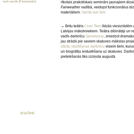
lasīt vairāk (0 komentāri)
rīkotais prakstiskais seminārs jaunajiem diz
Fairweather
vadībā, veidojot funkcionālus di
materiāliem.
Vairāk lasi šeit.
→
Britu teātris
Lone Twin
līdzās viesizrādēm a
Latvijas māksliniekiem. Teātra dibinātāji un r
vadīs darbnīcu
Speakeasy
, sniedzot dramatu
jau strādā pie saviem skatuves mākslas proj
stāstu stastīšanas darbnīcu
visiem tiem, kurus
un biogrāfiju iestudēšana uz skatuves. Darbnī
pieteikšanās tiks izziņota augustā.