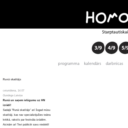
Runā skatītājs
ceturtdiena, 14.07
Gundega Laiviņa
Runā un saņem ielūgumu uz HN
izrādi!
Sadaļā "Runā skatītājs" arī šogad mūsu
skatītāji, kas nav specializējušies teātra
kritikā, rakstīs par festivāla izrādēm.
Aicinām arī Tevi publicēt savu viedokli!