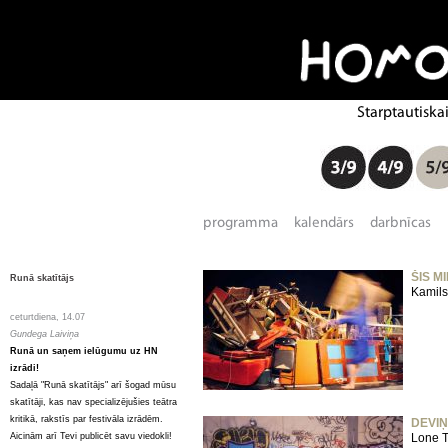
ŠIS M
Runā skatītājs
Kamils
ceturtdiena, 14.07
Gundega Laiviņa
Runā un saņem ielūgumu uz HN
izrādi!
Sadaļā "Runā skatītājs" arī šogad mūsu
skatītāji, kas nav specializējušies teātra
kritikā, rakstīs par festivāla izrādēm.
DEVIŅ
Aicinām arī Tevi publicēt savu viedokli!
Lone T