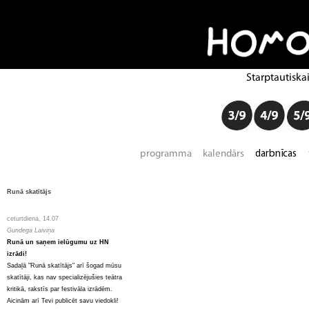
Runā skatītājs
ceturtdiena, 14.07
Gundega Laiviņa
Runā un saņem ielūgumu uz HN
izrādi!
Sadaļā "Runā skatītājs" arī šogad mūsu
skatītāji, kas nav specializējušies teātra
kritikā, rakstīs par festivāla izrādēm.
Aicinām arī Tevi publicēt savu viedokli!