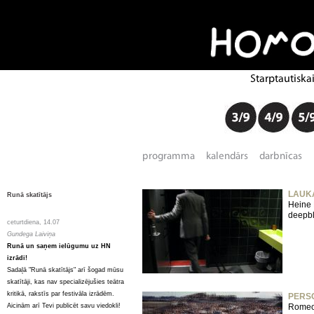
LAUKA
Runā skatītājs
Heine 
deepbl
ceturtdiena, 14.07
Gundega Laiviņa
Runā un saņem ielūgumu uz HN
izrādi!
Sadaļā "Runā skatītājs" arī šogad mūsu
skatītāji, kas nav specializējušies teātra
kritikā, rakstīs par festivāla izrādēm.
PERS
Aicinām arī Tevi publicēt savu viedokli!
Romeo 