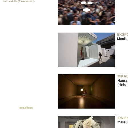
lasīt vairāk (0 komentāri)
EKSP
Monika
MIKA
Hanss
(Helsi
ĪRNIE
mareun