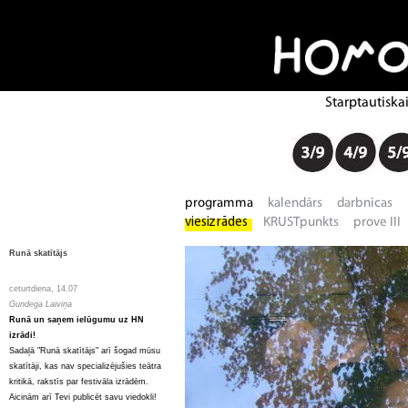
Runā skatītājs
ceturtdiena, 14.07
Gundega Laiviņa
Runā un saņem ielūgumu uz HN
izrādi!
Sadaļā "Runā skatītājs" arī šogad mūsu
skatītāji, kas nav specializējušies teātra
kritikā, rakstīs par festivāla izrādēm.
Aicinām arī Tevi publicēt savu viedokli!