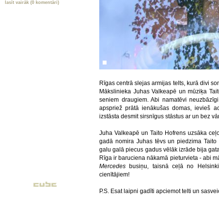
lasīt vairāk (0 komentāri)
Rīgas centrā slejas armijas telts, kurā divi s
Mākslinieka Juhas Valkeapē un mūziķa Taito
seniem draugiem. Abi namatēvi neuzbāzīgi 
apspriež prātā ienākušas domas, ievieš ac
izstāsta desmit sirsnīgus stāstus ar un bez v
Juha Valkeapē un Taito Hofrens uzsāka ceļo
gadā nomira Juhas tēvs un piedzima Taito p
galu galā piecus gadus vēlāk izrāde bija gata
Rīga ir baruciena nākamā pieturvieta - abi m
Mercedes
busiņu, taisnā ceļā no Helsin
cienītājiem!
P.S. Esat laipni gadīti apciemot telti un sasv