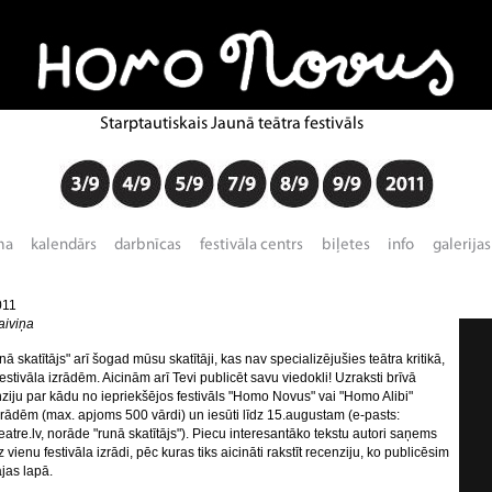
2011
iviņa
 skatītājs" arī šogad mūsu skatītāji, kas nav specializējušies teātra kritikā,
festivāla izrādēm. Aicinām arī Tevi publicēt savu viedokli! Uzraksti brīvā
ziju par kādu no iepriekšējos festivāls "Homo Novus" vai "Homo Alibi"
rādēm (max. apjoms 500 vārdi) un iesūti līdz 15.augustam (e-pasts:
atre.lv, norāde "runā skatītājs"). Piecu interesantāko tekstu autori saņems
vienu festivāla izrādi, pēc kuras tiks aicināti rakstīt recenziju, ko publicēsim
ājas lapā.