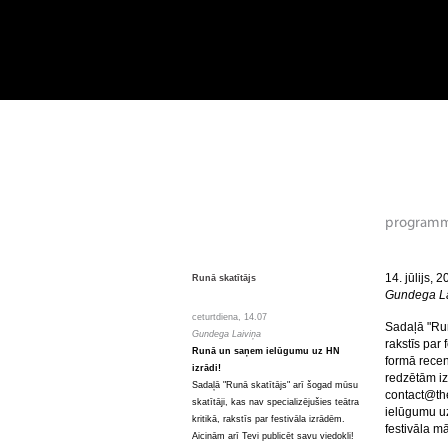
14. jūlijs, 
Runā skatītājs
Gundega La
ceturtdiena, 14.07
Sadaļā "Runā
Gundega Laiviņa
rakstīs par 
Runā un saņem ielūgumu uz HN
formā recen
izrādi!
redzētām iz
Sadaļā "Runā skatītājs" arī šogad mūsu
contact@the
skatītāji, kas nav specializējušies teātra
ielūgumu uz 
kritikā, rakstīs par festivāla izrādēm.
festivāla m
Aicinām arī Tevi publicēt savu viedokli!